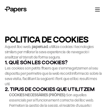
POLÍTICA DE COOKIES
Aquest lloc web, 
papers.ad
, utilitza cookies i tecnologies 
similars per millorar la seva experiència de navegació i 
analitzar el trànsit de forma segura.
1. QUÈ SÓN LES COOKIES?
Les cookies són petits fitxers que s'emmagatzemen al seu 
dispositiu per permetre que la web recordi informació sobre la 
seva visita, facilitant la següent i fent que el lloc resulti més 
útil.
2. TIPUS DE COOKIES QUE UTILITZEM
COOKIES NECESSÀRIES (PRÒPIES):
 Són aquelles 
essencials per al funcionament correcte del lloc web. 
Permeten la gestió de la sessió, el registre d'usuaris i 