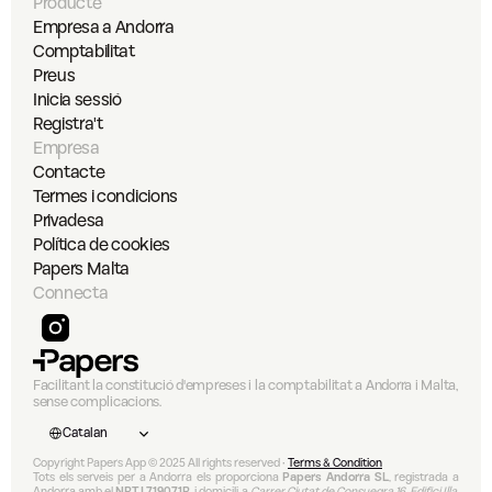
Producte
Empresa a Andorra
Comptabilitat
Preus
Inicia sessió
Registra't
Empresa
Contacte
Termes i condicions
Privadesa
Política de cookies
Papers Malta
Connecta
Facilitant la constitució d'empreses i la comptabilitat a Andorra i Malta, 
sense complicacions.
Select Language
Catalan
Copyright Papers App © 2025 All rights reserved • 
Terms & Condition
Tots els serveis per a Andorra els proporciona 
Papers Andorra SL
, registrada a 
Andorra amb el 
NRT L719071R
, i domicili a 
Carrer Ciutat de Consuegra 16, Edifici Illa, 