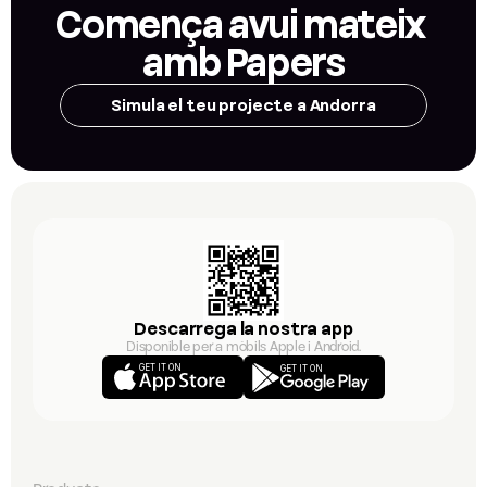
Comença avui mateix 
amb Papers
Simula el teu projecte a Andorra
Descarrega la nostra app
Disponible per a mòbils Apple i Android.
GET IT ON
GET IT ON