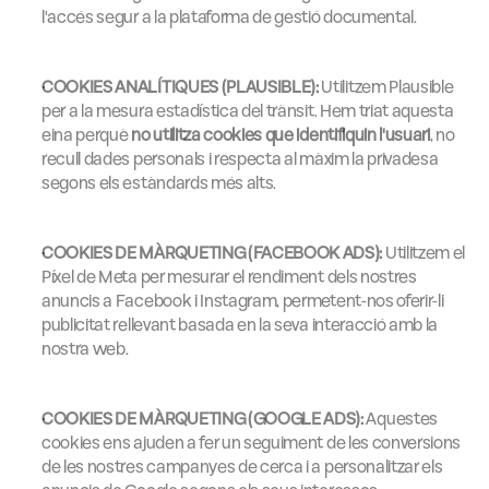
l'accés segur a la plataforma de gestió documental.
COOKIES ANALÍTIQUES (PLAUSIBLE):
 Utilitzem Plausible 
per a la mesura estadística del trànsit. Hem triat aquesta 
eina perquè 
no utilitza cookies que identifiquin l'usuari
, no 
recull dades personals i respecta al màxim la privadesa 
segons els estàndards més alts.
COOKIES DE MÀRQUETING (FACEBOOK ADS):
 Utilitzem el 
Píxel de Meta per mesurar el rendiment dels nostres 
anuncis a Facebook i Instagram, permetent-nos oferir-li 
publicitat rellevant basada en la seva interacció amb la 
nostra web.
COOKIES DE MÀRQUETING (GOOGLE ADS):
 Aquestes 
cookies ens ajuden a fer un seguiment de les conversions 
de les nostres campanyes de cerca i a personalitzar els 