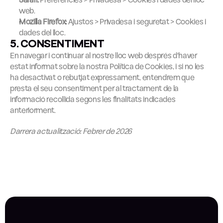
Safari:
 Preferències > Privadesa > Cookies i dades del lloc 
web.
Mozilla Firefox:
 Ajustos > Privadesa i seguretat > Cookies i 
dades del lloc.
5. CONSENTIMENT
En navegar i continuar al nostre lloc web després d'haver 
estat informat sobre la nostra Política de Cookies, i si no les 
ha desactivat o rebutjat expressament, entendrem que 
presta el seu consentiment per al tractament de la 
informació recollida segons les finalitats indicades 
anteriorment.
Darrera actualització: Febrer de 2026