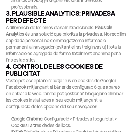
anuncis de Google segons els seus interessos 
professionals.
3. PLAUSIBLE ANALYTICS: PRIVADESA 
PER DEFECTE
A diferència de les eines d'anàlisi tradicionals, 
Plausible 
Analytics
 és una solució que prioritza la privadesa. No recollim 
cap dada personal, no s'emmagatzema informació 
permanent al navegador (evitant el rastreig invasiu) i tota la 
informació és agregada de forma totalment anònima per a 
fins estadístics.
4. CONTROL DE LES COOKIES DE 
PUBLICITAT
Vostè pot acceptar o rebutjar l'ús de cookies de Google i 
Facebook mitjançant el bàner de configuració que apareix 
en entrar a la web. També pot gestionar, bloquejar o eliminar 
les cookies instal·lades al seu equip mitjançant la 
configuració de les opcions del seu navegador:
Google Chrome:
 Configuració > Privadesa i seguretat > 
Cookies i altres dades de llocs.