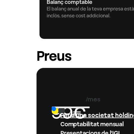
Balanç comptable
El balanç anual de la teva empresa està
inclòs, sense cost addicional.
Preus
/mes
99
€
Per a una
societat hòldin
Comptabilitat mensual
Presentacions de l'IGI