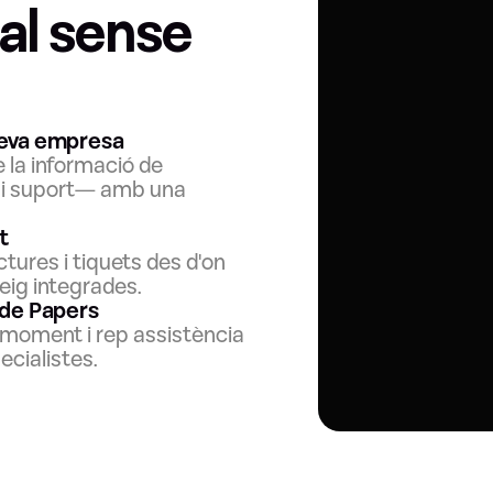
l sense 
 teva empresa
 la informació de 
 i suport— amb una 
t
res i tiquets des d'on 
eig integrades.
 de Papers
moment i rep assistència 
ecialistes.