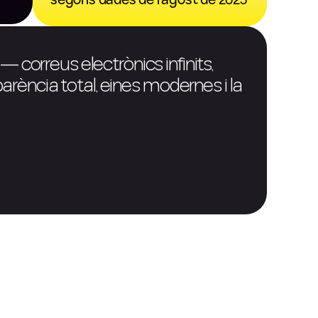
segons dades de l'agost de 2025
 correus electrònics infinits,
parència total, eines modernes i la