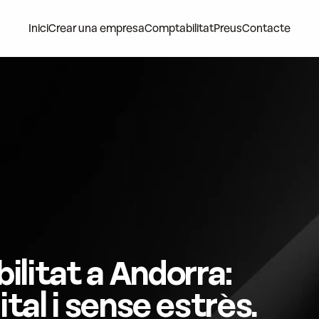
Inici
Crear una empresa
Comptabilitat
Preus
Contacte
litat a Andorra: 
ital i sense estrès.