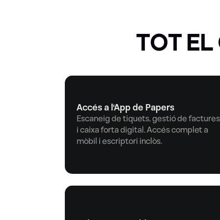
TOT EL
Accés a l'App de Papers
Escaneig de tiquets, gestió de factures 
i caixa forta digital. Accés complet a 
mòbil i escriptori inclòs.