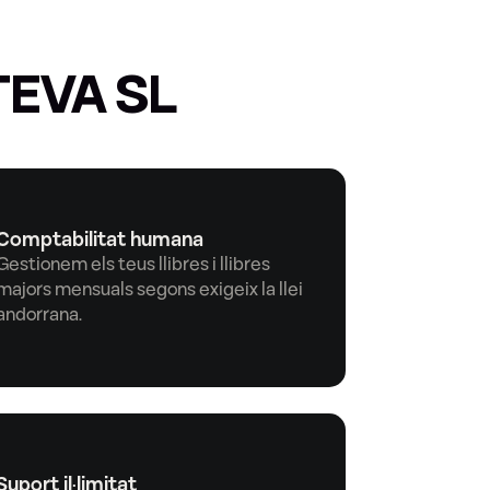
EVA SL 
Comptabilitat humana
Gestionem els teus llibres i llibres 
majors mensuals segons exigeix la llei 
andorrana.
Suport il·limitat