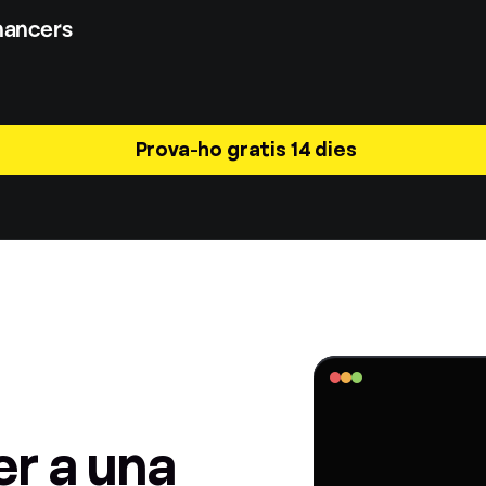
inancers
Prova-ho gratis 14 dies
r a una 