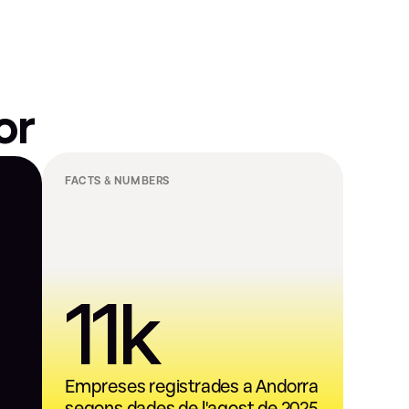
or
FACTS & NUMBERS
11k
Empreses registrades a Andorra