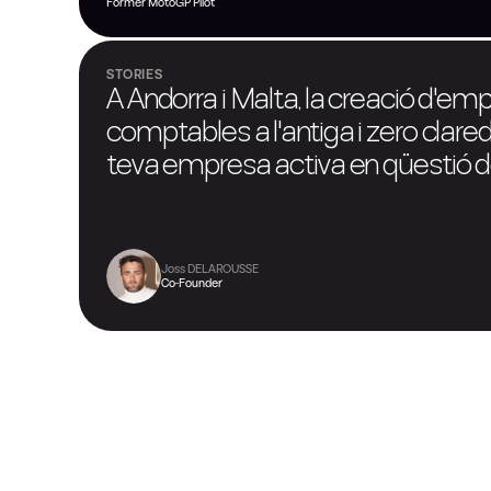
Former MotoGP Pilot
STORIES
A Andorra i Malta, la creació d'em
comptables a l'antiga i zero clared
teva empresa activa en qüestió de
Joss DELAROUSSE
Co-Founder