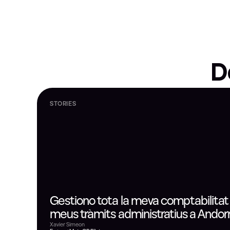
D
STORIES
Gestiono tota la meva comptabilitat a 
meus tràmits administratius a And
Xavier Simeon