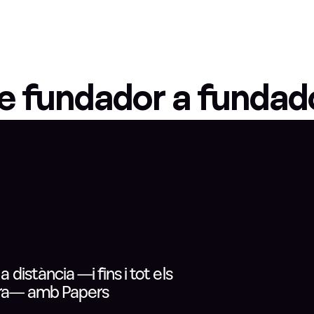
e fundador a fundad
distància —i fins i tot els
orra— amb Papers