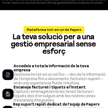
Per tant, Papers o els seus socis no poden oferir cap garantia d'obertura o acceptació de compte.
Plataforma tot-en-un de Papers
La teva solució per a una 
gestió empresarial sense 
esforç
Accedeix a tota la informació de la teva 
empresa
Gestiona-ho tot en un sol lloc —des de la informació 
de l'empresa fins a documents, factures i suport— 
amb una experiència fluida i intuïtiva.
Escaneja factures i tiquets a l'instant
Captura i emmagatzema les teves factures i 
tiquets des d'on vulguis amb les nostres eines 
d'escaneig integrades.
Rep suport ràpid i dedicat de l'equip de Papers