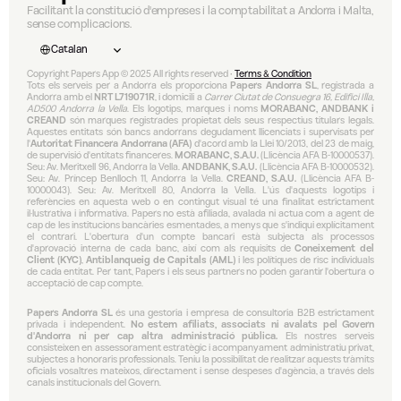
Facilitant la constitució d'empreses i la comptabilitat a Andorra i Malta, 
sense complicacions.
Select Language
Catalan
Copyright Papers App © 2025 All rights reserved • 
Terms & Condition
Tots els serveis per a Andorra els proporciona 
Papers Andorra SL
, registrada a 
Andorra amb el 
NRT L719071R
, i domicili a 
Carrer Ciutat de Consuegra 16, Edifici Illa, 
AD500 Andorra la Vella
. Els logotips, marques i noms 
MORABANC, ANDBANK i 
CREAND
 són marques registrades propietat dels seus respectius titulars legals. 
Aquestes entitats són bancs andorrans degudament llicenciats i supervisats per 
l'
Autoritat Financera Andorrana (AFA)
 d'acord amb la Llei 10/2013, del 23 de maig, 
de supervisió d'entitats financeres. 
MORABANC, S.A.U.
 (Llicència AFA B-10000537). 
Seu: Av. Meritxell 96, Andorra la Vella. 
ANDBANK, S.A.U.
 (Llicència AFA B-10000532). 
Seu: Av. Príncep Benlloch 11, Andorra la Vella. 
CREAND, S.A.U.
 (Llicència AFA B-
10000043). Seu: Av. Meritxell 80, Andorra la Vella. L'ús d'aquests logotips i 
referències en aquesta web o en contingut visual té una finalitat estrictament 
il·lustrativa i informativa. Papers no està afiliada, avalada ni actua com a agent de 
cap de les institucions bancàries esmentades, a menys que s'indiqui explícitament 
el contrari. L'obertura d'un compte bancari està subjecta als processos 
d'aprovació interna de cada banc, així com als requisits de 
Coneixement del 
Client (KYC)
, 
Antiblanqueig de Capitals (AML)
 i les polítiques de risc individuals 
de cada entitat. Per tant, Papers i els seus partners no poden garantir l'obertura o 
acceptació de cap compte.
Papers Andorra SL
 és una gestoria i empresa de consultoria B2B estrictament 
privada i independent. 
No estem afiliats, associats ni avalats pel Govern 
d'Andorra ni per cap altra administració pública.
 Els nostres serveis 
consisteixen en assessorament estratègic i acompanyament administratiu privat, 
subjectes a honoraris professionals. Teniu la possibilitat de realitzar aquests tràmits 
oficials vosaltres mateixos, directament i sense despeses d'agència, a través dels 
canals institucionals del Govern.