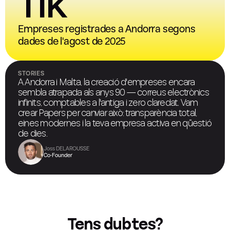
11k
Empreses registrades a Andorra segons
dades de l'agost de 2025
STORIES
A Andorra i Malta, la creació d'empreses encara
sembla atrapada als anys 90 — correus electrònics
infinits, comptables a l'antiga i zero claredat. Vam
crear Papers per canviar això: transparència total,
eines modernes i la teva empresa activa en qüestió
de dies.
Joss DELAROUSSE
Co-Founder
Tens dubtes?