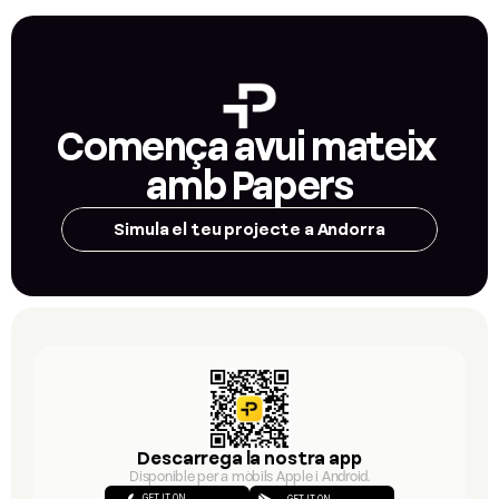
Comença avui mateix 
amb Papers
Simula el teu projecte a Andorra
Descarrega la nostra app
Disponible per a mòbils Apple i Android.
GET IT ON
GET IT ON