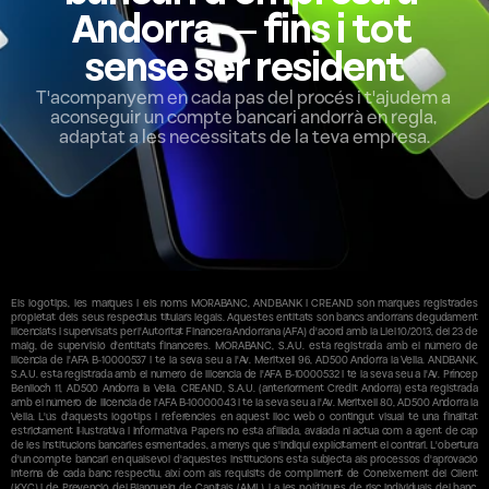
Andorra — fins i tot 
sense ser resident
T'acompanyem en cada pas del procés i t'ajudem a 
aconseguir un compte bancari andorrà en regla, 
adaptat a les necessitats de la teva empresa.
Els logotips, les marques i els noms MORABANC, ANDBANK i CREAND són marques registrades 
propietat dels seus respectius titulars legals. Aquestes entitats són bancs andorrans degudament 
llicenciats i supervisats per l'Autoritat Financera Andorrana (AFA) d'acord amb la Llei 10/2013, del 23 de 
maig, de supervisió d'entitats financeres. MORABANC, S.A.U. està registrada amb el número de 
llicència de l'AFA B-10000537 i té la seva seu a l'Av. Meritxell 96, AD500 Andorra la Vella. ANDBANK, 
S.A.U. està registrada amb el número de llicència de l'AFA B-10000532 i té la seva seu a l'Av. Príncep 
Benlloch 11, AD500 Andorra la Vella. CREAND, S.A.U. (anteriorment Crèdit Andorrà) està registrada 
amb el número de llicència de l'AFA B-10000043 i té la seva seu a l'Av. Meritxell 80, AD500 Andorra la 
Vella. L'ús d'aquests logotips i referències en aquest lloc web o contingut visual té una finalitat 
estrictament il·lustrativa i informativa. Papers no està afiliada, avalada ni actua com a agent de cap 
de les institucions bancàries esmentades, a menys que s'indiqui explícitament el contrari. L'obertura 
d'un compte bancari en qualsevol d'aquestes institucions està subjecta als processos d'aprovació 
interna de cada banc respectiu, així com als requisits de compliment de Coneixement del Client 
(KYC) i de Prevenció del Blanqueig de Capitals (AML), i a les polítiques de risc individuals del banc. 