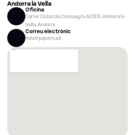
Andorra la Vella
Oficina
Carrer Ciutat de Consuegra, AD500, Andorra la 
Vella, Andorra
Correu electrònic
hola@papers.ad