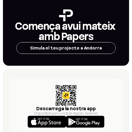
Comença avui mateix 
amb Papers
Simula el teu projecte a Andorra
Descarrega la nostra app
Disponible per a mòbils Apple i Android.
GET IT ON
GET IT ON