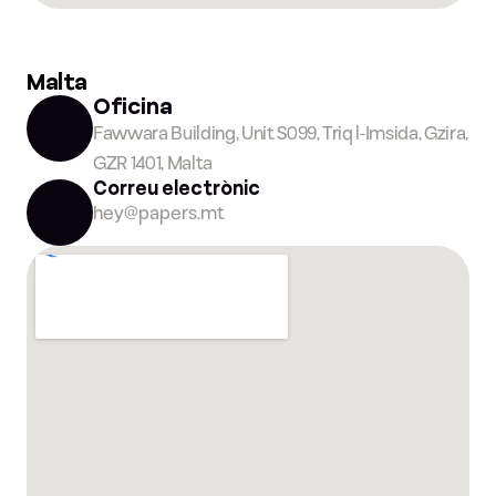
Malta
Oficina
Fawwara Building, Unit S099, Triq l-Imsida, Gzira, 
GZR 1401, Malta
Correu electrònic
hey@papers.mt