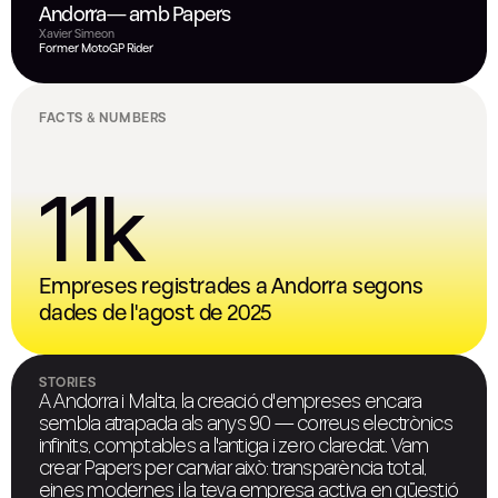
Andorra— amb Papers
Xavier Simeon
Former MotoGP Rider
FACTS & NUMBERS
11k
Empreses registrades a Andorra segons
dades de l'agost de 2025
STORIES
A Andorra i Malta, la creació d'empreses encara
sembla atrapada als anys 90 — correus electrònics
infinits, comptables a l'antiga i zero claredat. Vam
crear Papers per canviar això: transparència total,
eines modernes i la teva empresa activa en qüestió