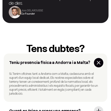
de dies.
Joss DELAROUSSE
Co-Founder
Tens dubtes?
Teniu presència física a Andorra i a Malta?
Sí. Tenim oficines tant a Andorra com a Malta, cadascuna amb el
suport d’un equip local dedicat. Els nostres especialistes sobre el
terreny tenen un coneixement profund de la normativa local, els
procediments administratius i els requisits fiscals, per garantir-te un
suport precís, eficient i totalment en regla (compliant) en cada
jurisdicció.
Quant es triga a crear una empresa?