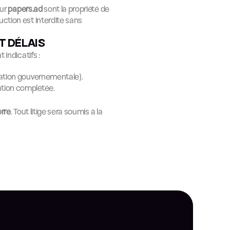
ur 
papers.ad
 sont la propriété de 
ction est interdite sans 
T DÉLAIS
 indicatifs :
idation gouvernementale).
ation complétée.
orre
. Tout litige sera soumis à la 