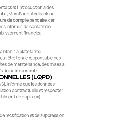
ontact et l'introduction à des 
volut, MoraBanc, Andbank ou 
rture de compte bancaire
, car 
res internes de conformité 
ablissement financier.
aintenir la plateforme 
peut être tenue responsable des 
ches de maintenance, des mises à 
s de notre contrôle.
ONNELLES (LQPD)
a SL informe que les données 
lation contractuelle et respecter 
nchiment de capitaux).
 de rectification et de suppression 