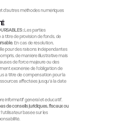
 et d'autres méthodes numériques 
TÉ
URSABLES :
 Les parties 
titre de provision de fonds, de 
rsable
. En cas de résolution, 
elle pour des raisons indépendantes 
compris, de manière illustrative mais 
s causes de force majeure ou des 
ement exonérée de l'obligation de 
s à titre de compensation pour la 
essources affectées jusqu'à la date 
 informatif général et éducatif. 
pas de conseils juridiques, fiscaux ou 
l'utilisateur basée sur les 
onsabilité.