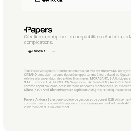
Création d'entreprises et comptabilité en Andorre et à M
complications.
Select Language
Français
Tous les services pour l'Andorre sont fournis par 
Papers Andorra SL
, enregist
CREAND
 sont des marques déposées appartenant à leurs titulaires légaux 
relative à la supervision des entités financières. 
MORABANC, S.A.U.
 (Licence 
S.A.U.
 (Licence AFA B-10000043). Siège social : Av. Meritxell 80, Andorra la Vella
comme agent d'aucune des institutions bancaires mentionnées, sauf indicati
Client (KYC)
, 
Anti-blanchiment de capitaux (AML)
 et aux politiques de ris
Papers Andorra SL
 est une société de gestion et de conseil B2B strictement
consistent en un conseil stratégique et un accompagnement administratif pri
institutionnels du Gouvernement.