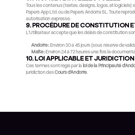
Tous les contenus (textes, designs, logos, et logiciels) s
Papers App Ltd. ou de Papers Andorra SL. Toute reprodu
autorisation expresse.
9. PROCÉDURE DE CONSTITUTION E
L'Utilisateur accepte que les délais de constitution sont
Andorre :
 Environ 30 à 45 jours (sous réserve de val
Malte :
 Environ 24 à 72 heures une fois la document
10. LOI APPLICABLE ET JURIDICTION
Ces termes sont régis par la 
loi de la Principauté d'And
juridiction des 
Cours d'Andorre
.