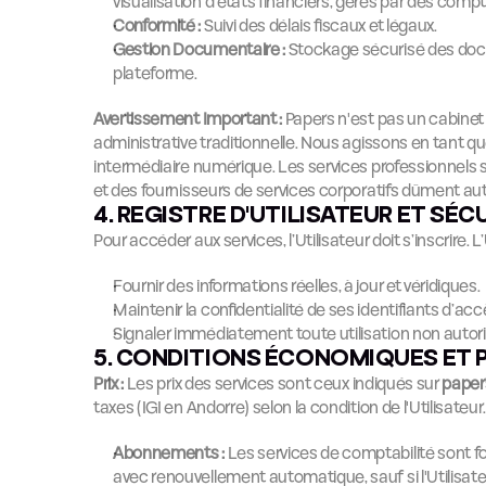
visualisation d'états financiers, gérés par des comp
Conformité :
 Suivi des délais fiscaux et légaux.
Gestion Documentaire :
 Stockage sécurisé des docu
plateforme.
Avertissement Important :
 Papers n'est pas un cabinet
administrative traditionnelle. Nous agissons en tant qu
intermédiaire numérique. Les services professionnels
et des fournisseurs de services corporatifs dûment aut
4. REGISTRE D'UTILISATEUR ET SÉC
Pour accéder aux services, l’Utilisateur doit s’inscrire. L
Fournir des informations réelles, à jour et véridiques.
Maintenir la confidentialité de ses identifiants d’acc
Signaler immédiatement toute utilisation non autori
5. CONDITIONS ÉCONOMIQUES ET 
Prix :
 Les prix des services sont ceux indiqués sur 
paper
taxes (IGI en Andorre) selon la condition de l'Utilisateur
Abonnements :
 Les services de comptabilité sont 
avec renouvellement automatique, sauf si l'Utilisateu