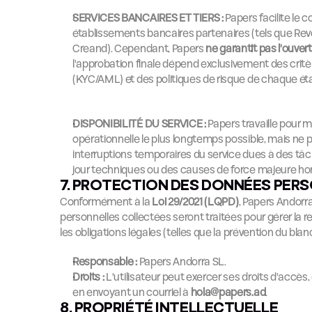
SERVICES BANCAIRES ET TIERS :
 Papers facilite le c
établissements bancaires partenaires (tels que Re
Creand). Cependant, Papers 
ne garantit pas l'ouve
l'approbation finale dépend exclusivement des critè
(KYC/AML) et des politiques de risque de chaque ét
DISPONIBILITÉ DU SERVICE :
 Papers travaille pour m
opérationnelle le plus longtemps possible, mais ne 
interruptions temporaires du service dues à des tâ
jour techniques ou des causes de force majeure hor
7. PROTECTION DES DONNÉES PERS
Conformément à la 
Loi 29/2021 (LQPD)
, Papers Andorr
personnelles collectées seront traitées pour gérer la re
les obligations légales (telles que la prévention du bla
Responsable :
 Papers Andorra SL.
Droits :
 L'utilisateur peut exercer ses droits d'accès,
en envoyant un courriel à 
hola@papers.ad
.
8. PROPRIÉTÉ INTELLECTUELLE