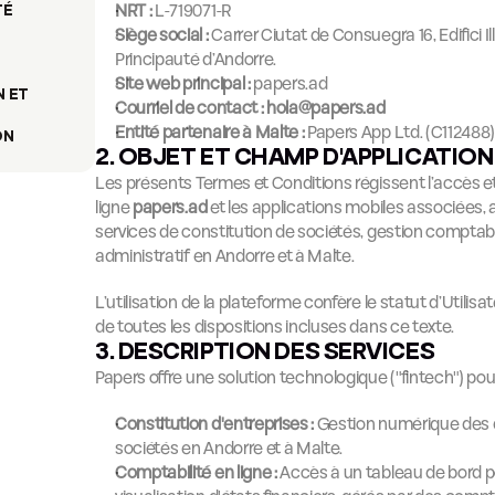
NRT :
 L-719071-R
TÉ
Siège social :
 Carrer Ciutat de Consuegra 16, Edifici Il
Principauté d’Andorre.
Site web principal :
papers.ad
 ET 
Courriel de contact :
hola@papers.ad
Entité partenaire à Malte :
 Papers App Ltd. (C112488)
ON
2. OBJET ET CHAMP D'APPLICATION
Les présents Termes et Conditions régissent l’accès et l
ligne 
papers.ad
 et les applications mobiles associées, a
services de constitution de sociétés, gestion comptab
administratif en Andorre et à Malte.
L’utilisation de la plateforme confère le statut d’Utilisa
de toutes les dispositions incluses dans ce texte.
3. DESCRIPTION DES SERVICES
Papers offre une solution technologique ("fintech") pour 
Constitution d'entreprises :
 Gestion numérique des 
sociétés en Andorre et à Malte.
Comptabilité en ligne :
 Accès à un tableau de bord p