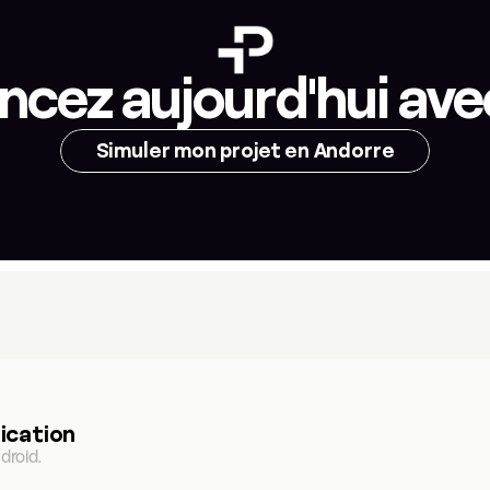
ez aujourd'hui ave
Simuler mon projet en Andorre
ication
droid.