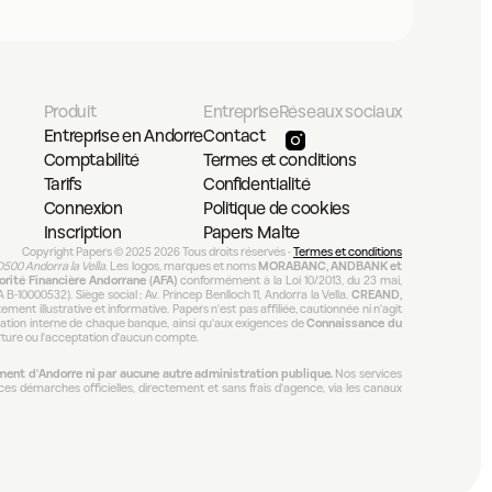
Produit
Entreprise
Réseaux sociaux
Entreprise en Andorre
Contact
Comptabilité
Termes et conditions
Tarifs
Confidentialité
Connexion
Politique de cookies
Inscription
Papers Malte
Copyright Papers © 2025 2026 Tous droits réservés • 
Termes et conditions
AD500 Andorra la Vella
. Les logos, marques et noms 
MORABANC, ANDBANK et 
orité Financière Andorrane (AFA)
 conformément à la Loi 10/2013, du 23 mai, 
 B-10000532). Siège social : Av. Príncep Benlloch 11, Andorra la Vella. 
CREAND, 
ement illustrative et informative. Papers n'est pas affiliée, cautionnée ni n'agit 
tion interne de chaque banque, ainsi qu'aux exigences de 
Connaissance du 
erture ou l'acceptation d'aucun compte.
ent d'Andorre ni par aucune autre administration publique.
 Nos services 
s démarches officielles, directement et sans frais d'agence, via les canaux 