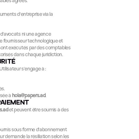
tables agréés.
ments d'entreprise via la 
 d'avocats ni une agence 
e fournisseur technologique et 
 sont exécutés par des comptables 
orisés dans chaque juridiction.
URITÉ
’Utilisateur s’engage à :
ès.
sée à 
hola@papers.ad
.
PAIEMENT
s.ad
 et peuvent être soumis à des 
.
fournis sous forme d'abonnement 
r demande la résiliation selon les 