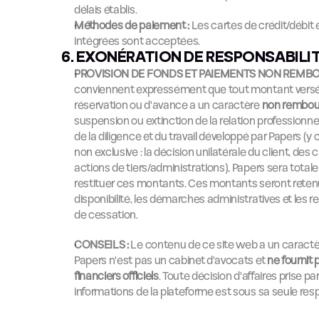
délais établis.
Méthodes de paiement :
 Les cartes de crédit/débit
intégrées sont acceptées.
6. EXONÉRATION DE RESPONSABILI
PROVISION DE FONDS ET PAIEMENTS NON REMBO
conviennent expressément que tout montant versé à 
réservation ou d'avance a un caractère 
non rembou
suspension ou extinction de la relation professionn
de la diligence et du travail développé par Papers (y 
non exclusive : la décision unilatérale du client, de
actions de tiers/administrations), Papers sera total
restituer ces montants. Ces montants seront retenu
disponibilité, les démarches administratives et les r
de cessation.
CONSEILS :
 Le contenu de ce site web a un caractère
Papers n'est pas un cabinet d'avocats et 
ne fournit 
financiers officiels
. Toute décision d'affaires prise par 
informations de la plateforme est sous sa seule resp