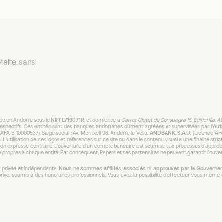
alte, sans 
rée en Andorre sous le 
NRT L719071R
, et domiciliée à 
Carrer Ciutat de Consuegra 16, Edifici Illa, 
respectifs. Ces entités sont des banques andorranes dûment agréées et supervisées par l'
Aut
AFA B-10000537). Siège social : Av. Meritxell 96, Andorra la Vella. 
ANDBANK, S.A.U.
 (Licence AFA
. L'utilisation de ces logos et références sur ce site ou dans le contenu visuel a une finalité strict
on expresse contraire. L'ouverture d'un compte bancaire est soumise aux processus d'approba
que propres à chaque entité. Par conséquent, Papers et ses partenaires ne peuvent garantir l'ouv
 privée et indépendante. 
Nous ne sommes affiliés, associés ni approuvés par le Gouvernem
vé, soumis à des honoraires professionnels. Vous avez la possibilité d'effectuer vous-même ce