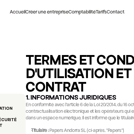
Accueil
Créer une entreprise
Comptabilité
Tarifs
Contact
TERMES ET CONDI
D'UTILISATION ET 
CONTRAT
1. INFORMATIONS JURIDIQUES
En conformité avec l'article 6 de la Loi 20/2014, du 16 oct
ATION
contractualisation électronique et les opérateurs qui 
dans un espace numérique, il est informé que le titulair
ÉCURITÉ
 
Titulaire :
 Papers Andorra SL (ci-après, "Papers")