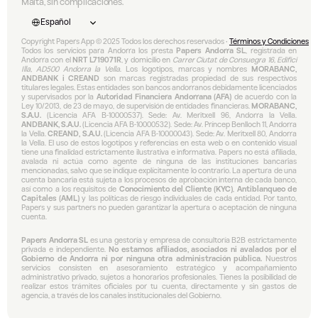
Malta, sin complicaciones.
Select Language
Español
Copyright Papers App © 2025 Todos los derechos reservados • 
Términos y Condiciones
Todos los servicios para Andorra los presta 
Papers Andorra SL
, registrada en 
Andorra con el 
NRT L719071R
, y domicilio en 
Carrer Ciutat de Consuegra 16, Edifici 
Illa, AD500 Andorra la Vella
. Los logotipos, marcas y nombres 
MORABANC, 
ANDBANK i CREAND
 son marcas registradas propiedad de sus respectivos 
titulares legales. Estas entidades son bancos andorranos debidamente licenciados 
y supervisados por la 
Autoridad Financiera Andorrana (AFA)
 de acuerdo con la 
Ley 10/2013, de 23 de mayo, de supervisión de entidades financieras. 
MORABANC, 
S.A.U.
 (Licencia AFA B-10000537). Sede: Av. Meritxell 96, Andorra la Vella. 
ANDBANK, S.A.U.
 (Licencia AFA B-10000532). Sede: Av. Príncep Benlloch 11, Andorra 
la Vella. 
CREAND, S.A.U.
 (Licencia AFA B-10000043). Sede: Av. Meritxell 80, Andorra 
la Vella. El uso de estos logotipos y referencias en esta web o en contenido visual 
tiene una finalidad estrictamente ilustrativa e informativa. Papers no está afiliada, 
avalada ni actúa como agente de ninguna de las instituciones bancarias 
mencionadas, salvo que se indique explícitamente lo contrario. La apertura de una 
cuenta bancaria está sujeta a los procesos de aprobación interna de cada banco, 
así como a los requisitos de 
Conocimiento del Cliente (KYC)
, 
Antiblanqueo de 
Capitales (AML)
 y las políticas de riesgo individuales de cada entidad. Por tanto, 
Papers y sus partners no pueden garantizar la apertura o aceptación de ninguna 
cuenta.
Papers Andorra SL
 es una gestoría y empresa de consultoría B2B estrictamente 
privada e independiente. 
No estamos afiliados, asociados ni avalados por el 
Gobierno de Andorra ni por ninguna otra administración pública.
 Nuestros 
servicios consisten en asesoramiento estratégico y acompañamiento 
administrativo privado, sujetos a honorarios profesionales. Tienes la posibilidad de 
realizar estos trámites oficiales por tu cuenta, directamente y sin gastos de 
agencia, a través de los canales institucionales del Gobierno.