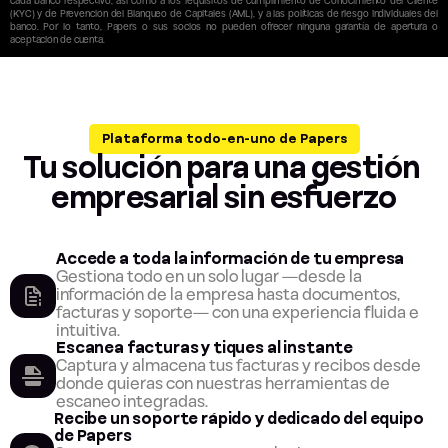
cada banco respectivo, así como a los requisitos de cumplimiento de Conocimiento del Cliente 
(KYC) y de Prevención del Blanqueo de Capitales (AML), y a las políticas de riesgo individuales del 
banco. Por lo tanto, Papers o sus socios no pueden ofrecer ninguna garantía de apertura o 
aceptación de cuenta.
Plataforma todo-en-uno de Papers
Tu solución para una gestión 
empresarial sin esfuerzo
Accede a toda la información de tu empresa
Gestiona todo en un solo lugar —desde la 
información de la empresa hasta documentos, 
facturas y soporte— con una experiencia fluida e 
intuitiva.
Escanea facturas y tiques al instante
Captura y almacena tus facturas y recibos desde 
donde quieras con nuestras herramientas de 
escaneo integradas.
Recibe un soporte rápido y dedicado del equipo 
de Papers