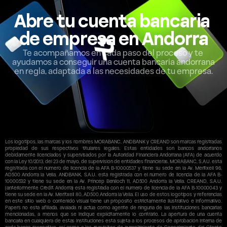
Abre tu cuenta bancaria 
de empresa en Andorra
Te acompañamos en cada paso del proceso y te 
ayudamos a conseguir una cuenta bancaria andorrana 
en regla, adaptada a las necesidades de tu empresa.
Los logotipos, las marcas y los nombres MORABANC, ANDBANK y CREAND son marcas registradas 
propiedad de sus respectivos titulares legales. Estas entidades son bancos andorranos 
debidamente licenciados y supervisados por la Autoridad Financiera Andorrana (AFA) de acuerdo 
con la Ley 10/2013, del 23 de mayo, de supervisión de entidades financieras. MORABANC, S.A.U. está 
registrada con el número de licencia de la AFA B-10000537 y tiene su sede en la Av. Meritxell 96, 
AD500 Andorra la Vella. ANDBANK, S.A.U. está registrada con el número de licencia de la AFA B-
10000532 y tiene su sede en la Av. Príncep Benlloch 11, AD500 Andorra la Vella. CREAND, S.A.U. 
(anteriormente Crèdit Andorrà) está registrada con el número de licencia de la AFA B-10000043 y 
tiene su sede en la Av. Meritxell 80, AD500 Andorra la Vella. El uso de estos logotipos y referencias 
en este sitio web o contenido visual tiene un propósito estrictamente ilustrativo e informativo. 
Papers no está afiliada, avalada ni actúa como agente de ninguna de las instituciones bancarias 
mencionadas, a menos que se indique explícitamente lo contrario. La apertura de una cuenta 
bancaria en cualquiera de estas instituciones está sujeta a los procesos de aprobación interna de 